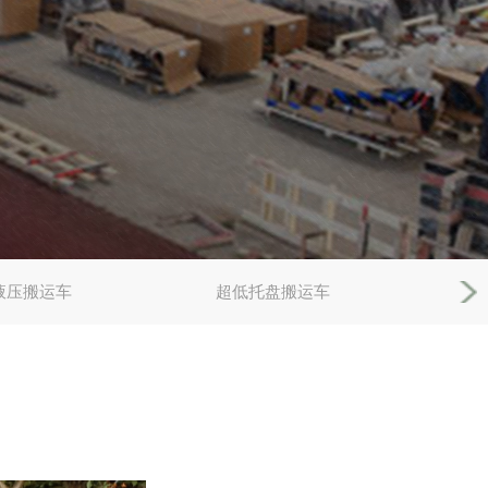
液压搬运车
超低托盘搬运车