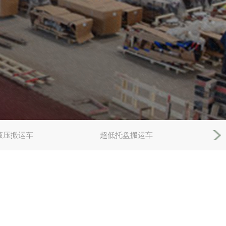
液压搬运车
超低托盘搬运车