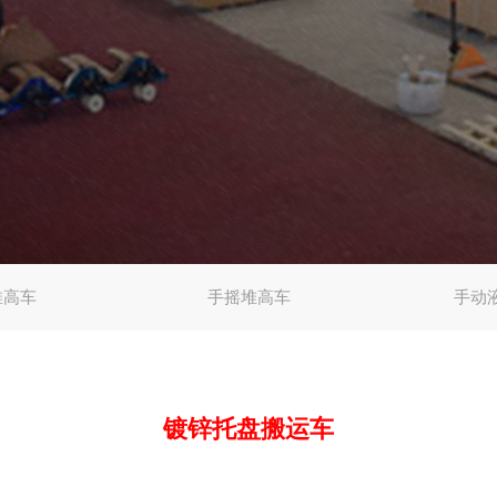
堆高车
手摇堆高车
手动
镀锌托盘搬运车